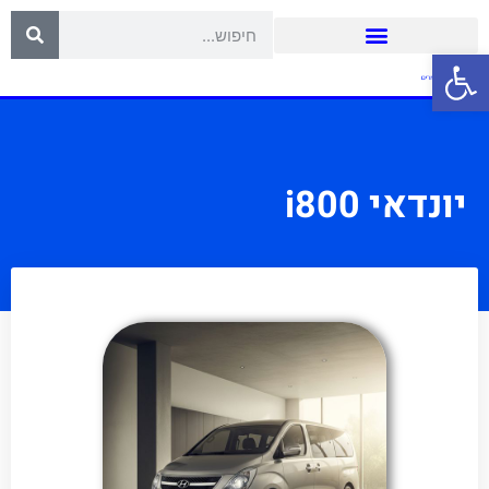
פתח סרגל נגישות
יונדאי i800