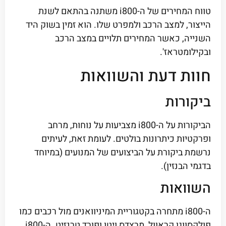
טווח המחירים של ה-i800 משתנה בהתאם לשנת
הייצור, למצב הרכב ולמפרט שלו. הוא זמין בשוק היד
השנייה, כאשר המחירים תלויים במצב הרכב
ובקילומטראז'.
חוות דעת והשוואות
ביקורות
הביקורות על ה-i800 מצביעות על נוחות, מרחב
ופרקטיות כיתרונות בולטים. לעומת זאת, לעיתים
נרשמת ביקורת על הביצועים של המנועים (במיוחד
בדגמי הבנזין).
השוואות
ה-i800 מתחרה בקטגוריית המיניוואנים מול רכבים כמו
פולקסווגן קראוול, מרצדס ויטו ופורד טרנזיט. ה-i800