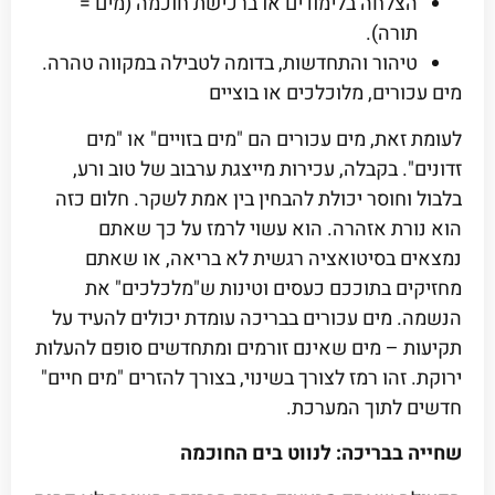
הצלחה בלימודים או ברכישת חוכמה (מים =
תורה).
טיהור והתחדשות, בדומה לטבילה במקווה טהרה.
מים עכורים, מלוכלכים או בוציים
לעומת זאת, מים עכורים הם "מים בזויים" או "מים
זדונים". בקבלה, עכירות מייצגת ערבוב של טוב ורע,
בלבול וחוסר יכולת להבחין בין אמת לשקר. חלום כזה
הוא נורת אזהרה. הוא עשוי לרמז על כך שאתם
נמצאים בסיטואציה רגשית לא בריאה, או שאתם
מחזיקים בתוככם כעסים וטינות ש"מלכלכים" את
הנשמה. מים עכורים בבריכה עומדת יכולים להעיד על
תקיעות – מים שאינם זורמים ומתחדשים סופם להעלות
ירוקת. זהו רמז לצורך בשינוי, בצורך להזרים "מים חיים"
חדשים לתוך המערכת.
שחייה בבריכה: לנווט בים החוכמה