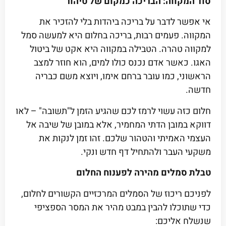
סוד המקווה: הבריכה כמקום של טיהור
אי אפשר לדבר על בריכה ביהדות בלי להזכיר את
המקווה. פעמים רבות, בריכה בחלום היא למעשה סמל
למקווה טהרה. הטבילה במקווה היא אקט של ביטול
האגו. כאשר אדם נכנס כולו למים, הוא חוזר למצב
הראשוני, כמו עובר ברחם אימו, ויוצא משם כבריה
חדשה.
חלום כזה עשוי לרמז לכם שהגיע הזמן ל"תשובה" – לאו
דווקא במובן הדתי המחמיר, אלא במובן של שיבה אל
העצמי האמיתי והטהור שלכם. זהו זמן לנקות את
משקעי העבר ולהתחיל דף חדש ונקי.
טבלת סמלים מהירה לפענוח החלום
לפניכם ריכוז של הסמלים המרכזיים הקשורים לחלום,
כדי שתוכלו להבין במבט מהיר את המסר הספציפי
שנשלח אליכם: