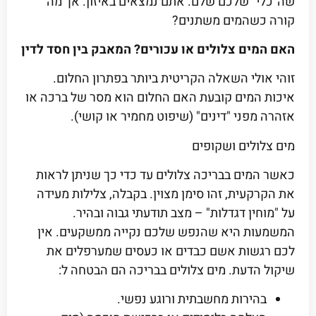
שה"כלי" שלכם שלם. אתם נמצאים באיזון. אך מה
קורה כשהמים משתנים?
האם המים צלולים או עכורים? המאבק בין חסד לדין
זוהי אולי השאלה הקריטית ביותר בפתרון החלום.
איכות המים קובעת האם החלום הוא מסר של ברכה או
אזהרה מפני "דינים" (שיפוט מחמיר או קושי).
מים צלולים ושקופים
כאשר המים בבריכה צלולים עד כדי כך שניתן לראות
את הקרקעית, זהו סימן מצוין. בקבלה, צלילות מעידה
על "מוחין דגדלות" – מצב תודעתי גבוה ובהיר.
המשמעות היא שהנפש שלכם נקייה ממשקעים. אין
לכם רגשות אשם כבדים או כעסים שמערפלים את
שיקול הדעת. מים צלולים בבריכה הם הבטחה ל:
בהירות מחשבתית ורוגע נפשי.