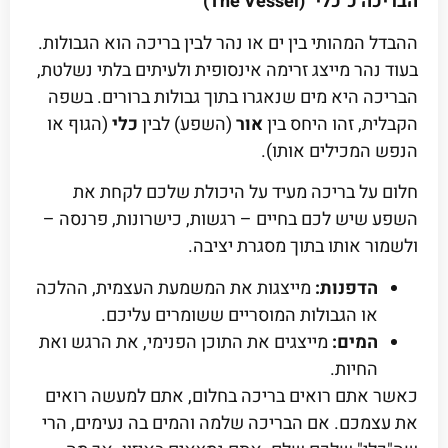
הבריכה כ"כלי" (The Vessel)
ההבדל המהותי בין ים או נהר לבין בריכה הוא הגבולות.
בעוד נהר מייצג זרימה אינסופית ולעיתים בלתי נשלטת,
הבריכה היא מים שנאגרו בתוך גבולות ברורים. בשפה
הקבלית, זהו היחס בין
אור
(השפע) לבין
כלי
(הגוף או
הנפש המכילים אותו).
חלום על בריכה מעיד על היכולת שלכם לקחת את
השפע שיש לכם בחיים – רגשות, כישרונות, פרנסה –
ולשמור אותו בתוך מסגרת יציבה.
הדפנות:
מייצגות את המשמעת העצמית, ההלכה
או הגבולות המוסריים ששומרים עליכם.
המים:
מייצגים את התוכן הפנימי, את הרגש ואת
החיות.
כאשר אתם רואים בריכה בחלום, אתם למעשה רואים
את עצמכם. אם הבריכה שלמה והמים בה נעימים, הרי